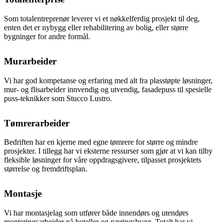
Som totalentreprenør leverer vi et nøkkelferdig prosjekt til deg,
enten det er nybygg eller rehabilitering av bolig, eller større
bygninger for andre formål.
Murarbeider
Vi har god kompetanse og erfaring med alt fra plasstøpte løsninger,
mur- og flisarbeider innvendig og utvendig, fasadepuss til spesielle
puss-teknikker som Stucco Lustro.
Tømrerarbeider
Bedriften har en kjerne med egne tømrere for større og mindre
prosjekter. I tillegg har vi eksterne ressurser som gjør at vi kan tilby
fleksible løsninger for våre oppdragsgivere, tilpasset prosjektets
størrelse og fremdriftsplan.
Montasje
Vi har montasjelag som utfører både innendørs og utendørs
monteringsarbeider på hoteller og næringsbygg. Totalt har vi