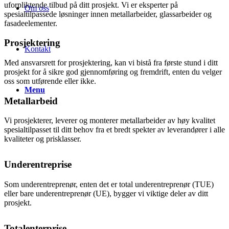
uforpliktende tilbud på ditt prosjekt. Vi er eksperter på
Om oss
spesialtilpassede løsninger innen metallarbeider, glassarbeider og
fasadeelementer.
Prosjektering
Kontakt
Med ansvarsrett for prosjektering, kan vi bistå fra første stund i ditt
prosjekt for å sikre god gjennomføring og fremdrift, enten du velger
oss som utførende eller ikke.
Menu
Metallarbeid
Vi prosjekterer, leverer og monterer metallarbeider av høy kvalitet
spesialtilpasset til ditt behov fra et bredt spekter av leverandører i alle
kvaliteter og prisklasser.
Underentreprise
Som underentreprenør, enten det er total underentreprenør (TUE)
eller bare underentreprenør (UE), bygger vi viktige deler av ditt
prosjekt.
Totalenterprise