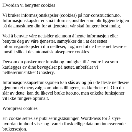
Hvordan vi benytter cookies
Vi bruker informasjonskapsler (cookies) på nor-construction.no.
Informasjonskapsler er små informasjonsfiler som blir liggende igjen
på datamaskinen din for at tjenesten vår skal fungere best mulig.
Ved å benytte våre nettsider gjennom å hente informasjon eller
benytte deg av våre tjenester, samtykker du i at det settes
informasjonskapsler i din nettleser, i og med at de fleste nettlesere er
innstilt slik at de automatisk aksepterer cookies.
Dersom du ønsker mer innsikt og mulighet til å endre hva som
kartlegges av dine bevegelser på nettet, anbefaler vi
nettleserinnstikket Ghostery.
Informasjonskapselfunksjonen kan slås av og på i de fleste nettlesere
gjennom et menyvalg som «innstillinger», «sikkerhet» e.l. Om du
slår av dette, kan du likevel bruke iteo.no, men enkelte funksjoner
vil ikke fungere optimalt.
Wordpress cookies
En cookie settes av publiseringsløsningen WordPress for å styre
hvordan innhold vises og ivareta forskjellige data om inneværende
brukersesjon.